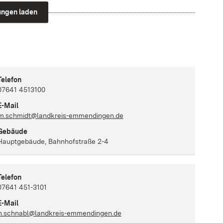
tungen laden
Telefon
07641 4513100
E-Mail
m.schmidt@landkreis-emmendingen.de
Gebäude
Hauptgebäude, Bahnhofstraße 2-4
Telefon
07641 451-3101
E-Mail
h.schnabl@landkreis-emmendingen.de