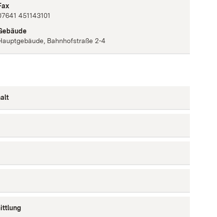
Fax
07641 451143101
Gebäude
Hauptgebäude, Bahnhofstraße 2-4
alt
ittlung