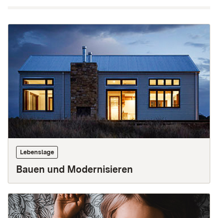
Startseite
Themen
Lebenslage
Bauen und Modernisieren