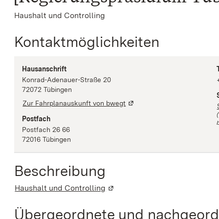
Haushalt und Controlling
Kontaktmöglichkeiten
Hausanschrift
Konrad-Adenauer-Straße
20
72072
Tübingen
Zur Fahrplanauskunft von bwegt
Postfach
b
Postfach 26 66
72016
Tübingen
Beschreibung
Haushalt und Controlling
(Wird in einem neuen Fenster g
Übergeordnete und nachgeordn