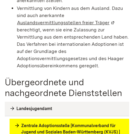
anerkannten Stellen.
Vermittlung von Kindern aus dem Ausland. Dazu
sind auch anerkannte
Auslandsvermittlungsstellen freier Träger
(Wird in e
berechtigt, wenn sie eine Zulassung zur
Vermittlung aus dem entsprechenden Land haben.
Das Verfahren bei internationalen Adoptionen ist
auf der Grundlage des
Adoptionsvermittlungsgesetzes und des Haager
Adoptionsübereinkommens geregelt.
Übergeordnete und
nachgeordnete Dienststellen
Landesjugendamt
Zentrale Adoptionsstelle [Kommunalverband für
Jugend und Soziales Baden-Württemberg (KVJS) ]