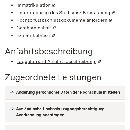
Immatrikulation
(Wird in einem neuen Fenster geöffn
Unterbrechung des Studiums/ Beurlaubung
(Wird in
Hochschulabschlussdokumente anfordern
(Wird in e
Gasthörerschaft
(Wird in einem neuen Fenster geöffn
Exmatrikulation
(Wird in einem neuen Fenster geöffn
Anfahrtsbeschreibung
Lageplan und Anfahrtsbeschreibung
(Wird in einem 
Zugeordnete Leistungen
Änderung persönlicher Daten der Hochschule mitteilen
Ausländische Hochschulzugangsberechtigung -
Anerkennung beantragen