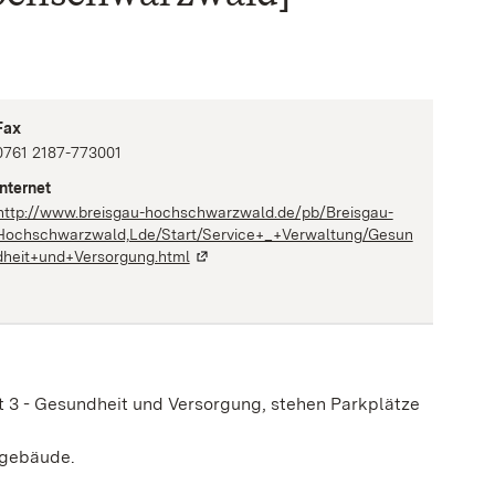
Fax
0761 2187-773001
Internet
http://www.breisgau-hochschwarzwald.de/pb/Breisgau-
Hochschwarzwald,Lde/Start/Service+_+Verwaltung/Gesun
dheit+und+Versorgung.html
3 - Gesundheit und Versorgung, stehen Parkplätze
tgebäude.