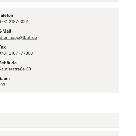
Telefon
0761 2187-3001
E-Mail
ellen.hepp@lkbh.de
Fax
0761 2187 -773001
Gebäude
Sautierstraße 30
Raum
106