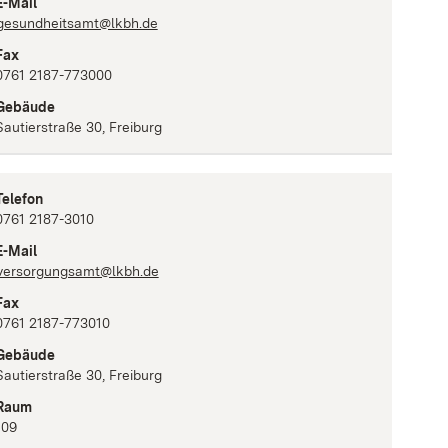
E-Mail
gesundheitsamt@lkbh.de
Fax
0761 2187-773000
Gebäude
Sautierstraße 30, Freiburg
Telefon
0761 2187-3010
E-Mail
versorgungsamt@lkbh.de
Fax
0761 2187-773010
Gebäude
Sautierstraße 30, Freiburg
Raum
109