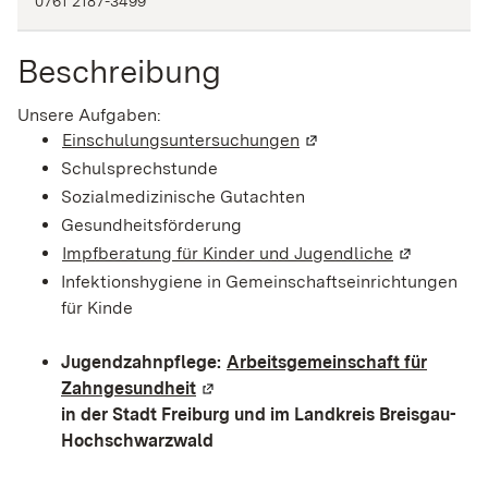
0761 2187-3499
Beschreibung
Unsere Aufgaben:
Einschulungsuntersuchungen
(Wird in einem neuen F
Schulsprechstunde
Sozialmedizinische Gutachten
Gesundheitsförderung
Impfberatung für Kinder und Jugendliche
(Wird in ei
Infektionshygiene in Gemeinschaftseinrichtungen
für Kinde
Jugendzahnpflege:
Arbeitsgemeinschaft für
Zahngesundheit
(Wird in einem neuen Fenster geöf
in der Stadt Freiburg und im Landkreis Breisgau-
Hochschwarzwald