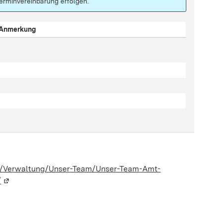
erminvereinbarung erfolgen.
Anmerkung
ng/Verwaltung/Unser-Team/Unser-Team-Amt-
/
(Wird in einem neuen Fenster geöffnet)