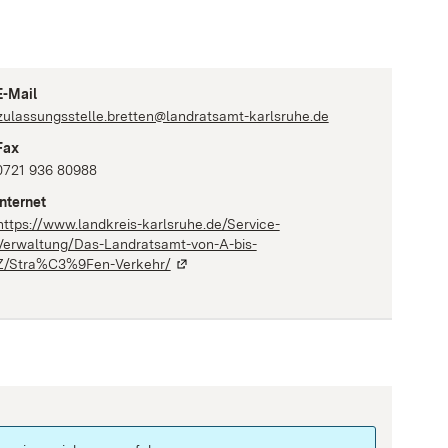
E-Mail
zulassungsstelle.bretten@landratsamt-karlsruhe.de
Fax
0721 936 80988
Internet
https://www.landkreis-karlsruhe.de/Service-
Verwaltung/Das-Landratsamt-von-A-bis-
Z/Stra%C3%9Fen-Verkehr/