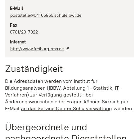
E-Mail
poststelle@04165955.schule.bwl.de
Fax
0761/2017322
Internet
http://www.freiburg-rms.de
Zuständigkeit
Die Adressdaten werden vom Institut für
Bildungsanalysen (IBBW, Abteilung 1 - Statistik, IT-
Verfahren) zur Verfügung gestellt - bei
Änderungswünschen oder Fragen können Sie sich per
E-Mail
an das Service Center Schulverwaltung
(Wird in ei
wenden.
Übergeordnete und
nachgeordnete Dienststellen