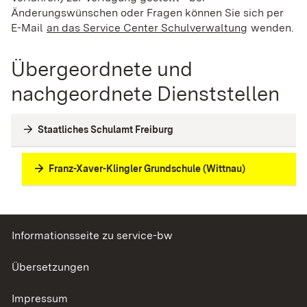
Änderungswünschen oder Fragen können Sie sich per
E-Mail
an das Service Center Schulverwaltung
(Wird in ei
wenden.
Übergeordnete und
nachgeordnete Dienststellen
Staatliches Schulamt Freiburg
Franz-Xaver-Klingler Grundschule (Wittnau)
Informationsseite zu service-bw
Übersetzungen
Impressum