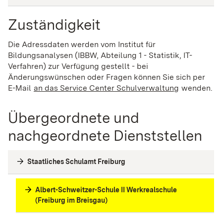
Zuständigkeit
Die Adressdaten werden vom Institut für
Bildungsanalysen (IBBW, Abteilung 1 - Statistik, IT-
Verfahren) zur Verfügung gestellt - bei
Änderungswünschen oder Fragen können Sie sich per
E-Mail
an das Service Center Schulverwaltung
(Wird in ei
wenden.
Übergeordnete und
nachgeordnete Dienststellen
Staatliches Schulamt Freiburg
Albert-Schweitzer-Schule II Werkrealschule
(Freiburg im Breisgau)