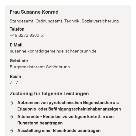
Frau Susanne Konrad
Standesamt, Ordnungsamt, Technik, Sozialversicherung
Telefon
+49 6272 9300 51
E-Mail
susanne.konrad@gemeinde-schoenbrunn.de
Gebäude
Bürgermeisteramt Schönbrunn
Raum
Zi. 7
Zuständig für folgende Leistungen
Abbrennen von pyrotechnischen Gegenständen als
Erlaubnis- oder Befähigungsscheininhaber anzeigen
(
Intern
Altersrente - Rente bei vorzeitigem Eintritt in den
Ruhestand beantragen
(
Interne Verlinkung
)
Ausstellung einer Eheurkunde beantragen
(
Interne Verlinku