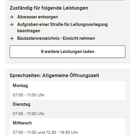
Zuständig für folgende Leistungen
Abwasser entsorgen
(
Interne Verlinkung
)
Aufgraben einer Straße für Leitungsverlegung
beantragen
(
Interne Verlinkung
)
Baulastenverzeichnis - Einsicht nehmen
(
Interne Verlinkung
)
9 weitere Leistungen laden
Sprechzeiten: Allgemeine Öffnungszeit
Tag
Montag
Zeit(en)
07:00 - 11:00 Uhr
Anmerkung
Dienstag
07:00 - 11:00 Uhr
Mittwoch
07:00 - 11:00 und 12:30 - 16:30 Uhr