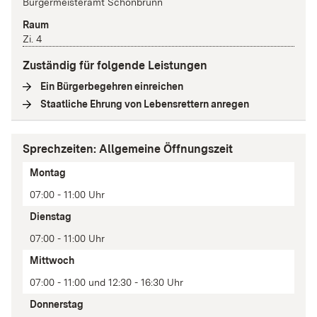
Bürgermeisteramt Schönbrunn
Raum
Zi. 4
Zuständig für folgende Leistungen
Ein Bürgerbegehren einreichen
(
Interne Verlinkung
)
Staatliche Ehrung von Lebensrettern anregen
(
Interne Verli
Sprechzeiten: Allgemeine Öffnungszeit
Tag
Montag
Zeit(en)
07:00 - 11:00 Uhr
Anmerkung
Dienstag
07:00 - 11:00 Uhr
Mittwoch
07:00 - 11:00 und 12:30 - 16:30 Uhr
Donnerstag