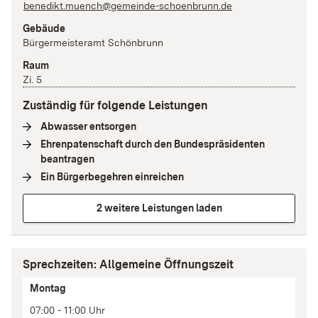
benedikt.muench@gemeinde-schoenbrunn.de
Gebäude
Bürgermeisteramt Schönbrunn
Raum
Zi. 5
Zuständig für folgende Leistungen
Abwasser entsorgen
(
Interne Verlinkung
)
Ehrenpatenschaft durch den Bundespräsidenten
beantragen
(
Interne Verlinkung
)
Ein Bürgerbegehren einreichen
(
Interne Verlinkung
)
2 weitere Leistungen laden
Sprechzeiten: Allgemeine Öffnungszeit
Tag
Montag
Zeit(en)
07:00 - 11:00 Uhr