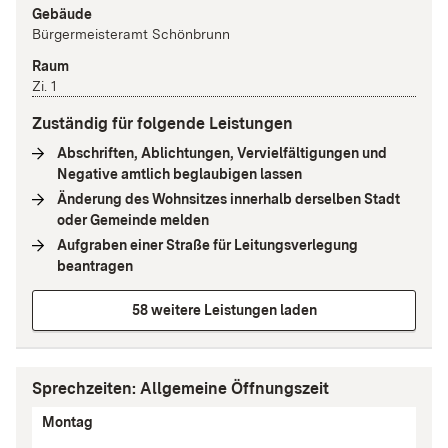
Gebäude
Bürgermeisteramt Schönbrunn
Raum
Zi. 1
Zuständig für folgende Leistungen
Abschriften, Ablichtungen, Vervielfältigungen und
Negative amtlich beglaubigen lassen
(
Interne Verlinkung
)
Änderung des Wohnsitzes innerhalb derselben Stadt
oder Gemeinde melden
(
Interne Verlinkung
)
Aufgraben einer Straße für Leitungsverlegung
beantragen
(
Interne Verlinkung
)
58 weitere Leistungen laden
Sprechzeiten: Allgemeine Öffnungszeit
Tag
Montag