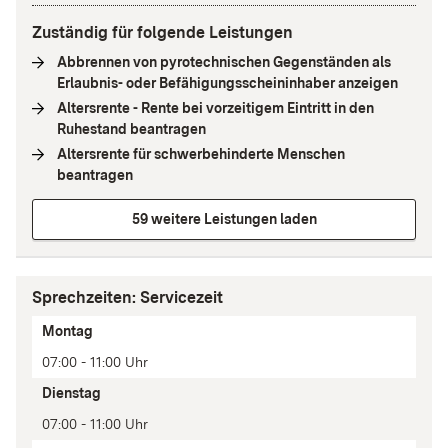
Zuständig für folgende Leistungen
Abbrennen von pyrotechnischen Gegenständen als
Erlaubnis- oder Befähigungsscheininhaber anzeigen
(
Intern
Altersrente - Rente bei vorzeitigem Eintritt in den
Ruhestand beantragen
(
Interne Verlinkung
)
Altersrente für schwerbehinderte Menschen
beantragen
(
Interne Verlinkung
)
59 weitere Leistungen laden
Sprechzeiten: Servicezeit
Tag
Montag
Zeit(en)
07:00 - 11:00 Uhr
Anmerkung
Dienstag
07:00 - 11:00 Uhr