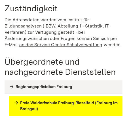
Zuständigkeit
Die Adressdaten werden vom Institut für
Bildungsanalysen (IBBW, Abteilung 1 - Statistik, IT-
Verfahren) zur Verfügung gestellt - bei
Änderungswünschen oder Fragen können Sie sich per
E-Mail
an das Service Center Schulverwaltung
(Wird in ei
wenden.
Übergeordnete und
nachgeordnete Dienststellen
Regierungspräsidium Freiburg
Freie Waldorfschule Freiburg-Rieselfeld (Freiburg im
Breisgau)