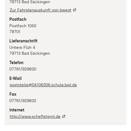
79713
Bad Säckingen
Zur Fahrplanauskunft von bwegt
Postfach
Postfach 1050
79701
Lieferanschrift
Untere Flüh 4
79713
Bad Säckingen
Telefon
07761/929830
E-Mail
poststelle@04106306.schule.bwl.de
Fax
07761/929832
Internet
http://www.scheffelgym.de