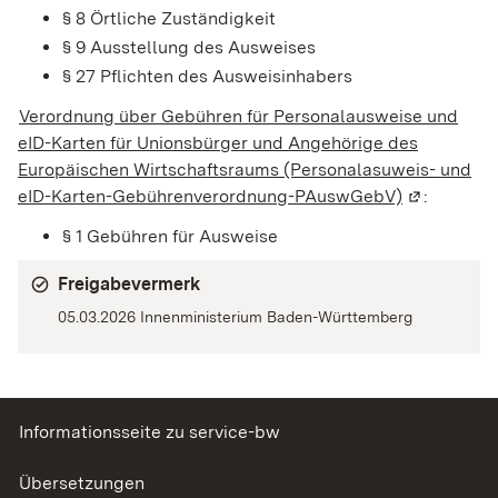
§ 8 Örtliche Zuständigkeit
§ 9 Ausstellung des Ausweises
§ 27 Pflichten des Ausweisinhabers
Verordnung über Gebühren für Personalausweise und
eID-Karten für Unionsbürger und Angehörige des
Europäischen Wirtschaftsraums (Personalasuweis- und
eID-Karten-Gebührenverordnung-PAuswGebV)
(Wird in ei
:
§ 1 Gebühren für Ausweise
Freigabevermerk
05.03.2026 Innenministerium Baden-Württemberg
Informationsseite zu service-bw
Übersetzungen