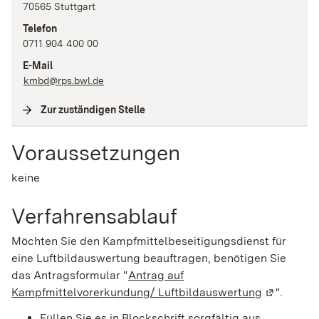
70565
Stuttgart
Telefon
0711 904 400 00
E-Mail
kmbd@rps.bwl.de
Zur zuständigen Stelle
(
Interne Verlinkung
)
Voraussetzungen
keine
Verfahrensablauf
Möchten Sie den Kampfmittelbeseitigungsdienst für
eine Luftbildauswertung beauftragen, benötigen Sie
das Antragsformular "
Antrag auf
Kampfmittelvorerkundung/ Luftbildauswertung
(Wird in e
".
Füllen Sie es in Blockschrift sorgfältig aus.