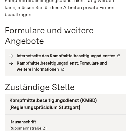
Kampfmittelbeseitigungsdienst
nicht tätig werden
kann, müssen Sie für diese Arbeiten private Firmen
beauftragen.
Formulare und weitere
Angebote
Internetseite des Kampfmittelbeseitigungsdienstes
(
Externe
Kampfmittelbeseitigungsdienst: Formulare und
weitere Informationen
(
Externe Verlinkung
)
Zuständige Stelle
Kampfmittelbeseitigungsdienst (KMBD)
[Regierungspräsidium Stuttgart]
Hausanschrift
Ruppmannstraße
21