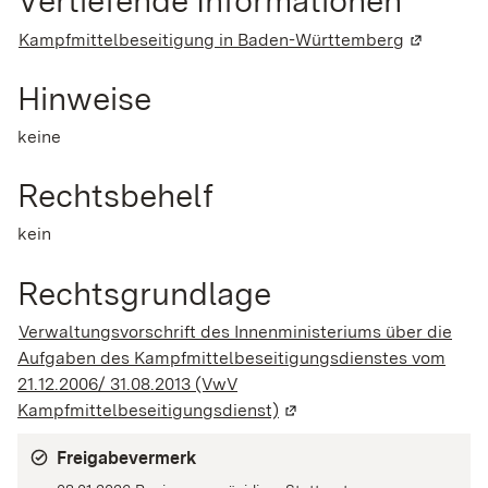
Vertiefende Informationen
Kampfmittelbeseitigung in Baden-Württemberg
(Wird in e
Hinweise
keine
Rechtsbehelf
kein
Rechtsgrundlage
Verwaltungsvorschrift des Innenministeriums über die
Aufgaben des Kampfmittelbeseitigungsdienstes vom
21.12.2006/ 31.08.2013 (VwV
Kampfmittelbeseitigungsdienst)
(Wird in einem neuen Fen
Freigabevermerk