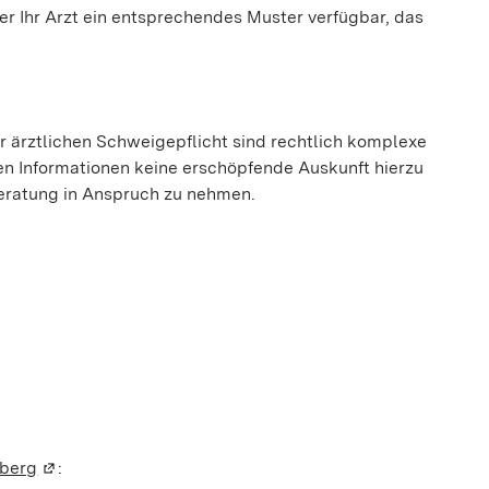
er Ihr Arzt ein entsprechendes Muster verfügbar, das
r ärztlichen Schweigepflicht sind rechtlich komplexe
n Informationen keine erschöpfende Auskunft hierzu
 Beratung in Anspruch zu nehmen.
öffnet)
mberg
(Wird in einem neuen Fenster geöffnet)
: