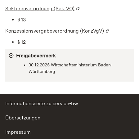
Sektorenverordnung (SektVO)
(Wird in einem neuen Fenste
§ 13
Konzessionsvergabeverordnung (KonzVgV)
(Wird in einem
§ 12
Freigabevermerk
30.12.2025 Wirtschaftsministerium Baden-
Württemberg
Informationsseite zu service-bw
Übersetzungen
Impressum