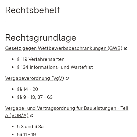
Rechtsbehelf
-
Rechtsgrundlage
Gesetz gegen Wettbewerbsbeschränkungen (GWB)
(Wird 
§ 119
Verfahrensarten
§ 134 Informations- und Wartefrist
Vergabeverordnung (VgV)
(Wird in einem neuen Fenster ge
§§ 14 - 20
§§ 9 - 13, 37 - 63
Vergabe- und Vertragsordnung für Bauleistungen - Teil
A (VOB/A)
(Wird in einem neuen Fenster geöffnet)
§ 3 und § 3a
§§ 11 - 19