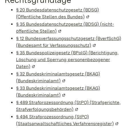
§ 20 Bundesdatenschutzgesetz (BDSG)
(Öffentliche Stellen des Bundes)
(Wird in einem neue
§ 35 Bundesdatenschutzgesetz (BDSG) (nicht-
öffentliche Stellen)
(Wird in einem neuen Fenster geö
§ 12 Bundesverfassungsschutzgesetz (BverfSchG)
(Bundesamt für Verfassungsschutz)
(Wird in einem n
§ 35 Bundespolizeigesetz (BPolG) (Berichtigung,
Löschung und Sperrung personenbezogener
Daten)
(Wird in einem neuen Fenster geöffnet)
§ 32 Bundeskriminalamtsgesetz (BKAG)
(Bundeskriminalamt)
(Wird in einem neuen Fenster g
§ 33 Bundeskriminalamtsgesetz (BKAG)
(Bundeskriminalamt)
(Wird in einem neuen Fenster g
§ 489 Strafprozessordnung (StPO) (Strafgerichte,
Strafverfolgungsbehörden)
(Wird in einem neuen Fen
§ 494 Strafprozessordnung (StPO)
(Staatsanwaltschaftliches Verfahrensregister)
(Wird 