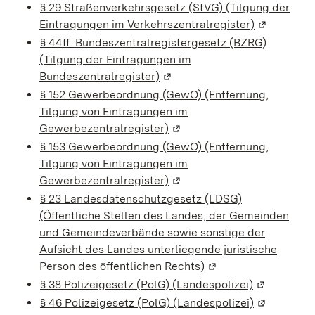
§ 29 Straßenverkehrsgesetz (StVG) (Tilgung der
Eintragungen im Verkehrszentralregister)
(Wird in ei
§ 44ff. Bundeszentralregistergesetz (BZRG)
(Tilgung der Eintragungen im
Bundeszentralregister)
(Wird in einem neuen Fenster
§ 152 Gewerbeordnung (GewO) (Entfernung,
Tilgung von Eintragungen im
Gewerbezentralregister)
(Wird in einem neuen Fenste
§ 153 Gewerbeordnung (GewO) (Entfernung,
Tilgung von Eintragungen im
Gewerbezentralregister)
(Wird in einem neuen Fenste
§ 23 Landesdatenschutzgesetz (LDSG)
(Öffentliche Stellen des Landes, der Gemeinden
und Gemeindeverbände sowie sonstige der
Aufsicht des Landes unterliegende juristische
Person des öffentlichen Rechts)
(Wird in einem neuen
§ 38 Polizeigesetz (PolG) (Landespolizei)
(Wird in ei
§ 46 Polizeigesetz (PolG) (Landespolizei)
(Wird in ei