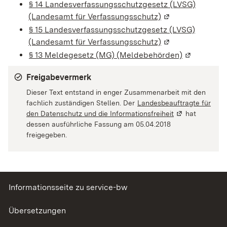
§ 14 Landesverfassungsschutzgesetz (LVSG)
(Landesamt für Verfassungsschutz)
(Wird in einem n
§ 15 Landesverfassungsschutzgesetz (LVSG)
(Landesamt für Verfassungsschutz)
(Wird in einem n
§ 13 Meldegesetz (MG) (Meldebehörden)
(Wird in ei
Freigabevermerk
Dieser Text entstand in enger Zusammenarbeit mit den
fachlich zuständigen Stellen. Der
Landesbeauftragte für
den Datenschutz und die Informationsfreiheit
(Wird in einem 
hat
dessen ausführliche Fassung am 05.04.2018
freigegeben.
Informationsseite zu service-bw
Übersetzungen