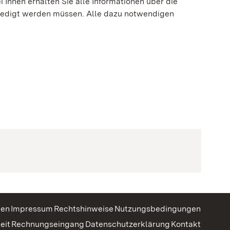
 Ihnen erhalten Sie alle Informationen über die
erledigt werden müssen. Alle dazu notwendigen
eöffnet)
gen
Impressum
Rechtshinweise
Nutzungsbedingungen
eit
Rechnungseingang
Datenschutzerklärung
Kontakt