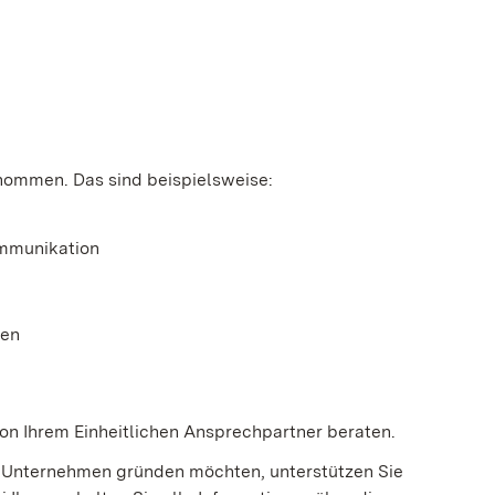
em neuen Fenster geöffnet)
m neuen Fenster geöffnet)
nommen. Das sind beispielsweise:
ommunikation
gen
 von Ihrem Einheitlichen Ansprechpartner beraten.
in Unternehmen gründen möchten, unterstützen Sie