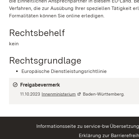
die Einheitlichen Ansprechpartner in diesem EU-Land. Bei
Verfahren, die zur Ausübung Ihrer speziellen Tätigkeit 
Formalitäten können Sie online erledigen.
Rechtsbehelf
kein
Rechtsgrundlage
Europäische Dienstleistungsrichtlinie
Freigabevermerk
11.10.2023
Innenministerium
(Wird in einem neuen Fenster g
Baden-Württemberg.
Informationsseite zu service-bw
Übersetzun
Erklärung zur Barrierefreih