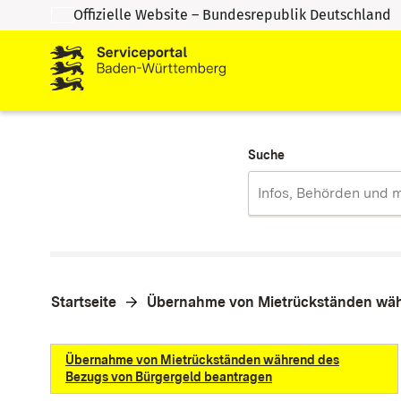
Offizielle Website – Bundesrepublik Deutschland
Zum Inhalt springen
Zur Suche springen
Suche
Startseite
Übernahme von Mietrückständen wäh
Übernahme von Mietrückständen während des
Bezugs von Bürgergeld beantragen