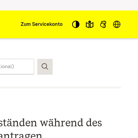
Sprache w
Zum Servicekonto
Suchen
ständen während des
antragen