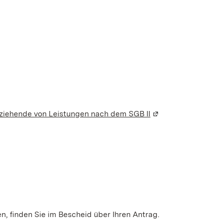
ziehende von Leistungen nach dem SGB II
(Wird in einem neu
n, finden Sie im Bescheid über Ihren Antrag.