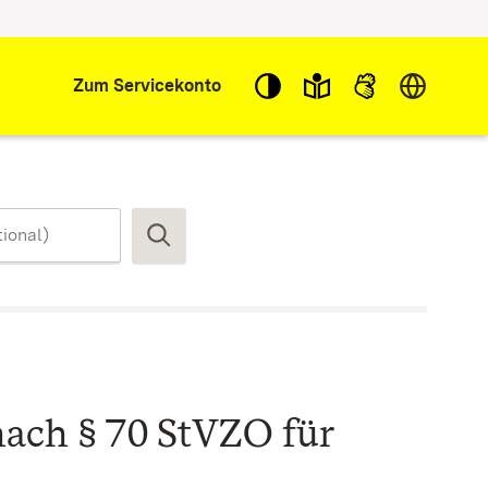
Sprache w
Zum Servicekonto
Suchen
ch § 70 StVZO für