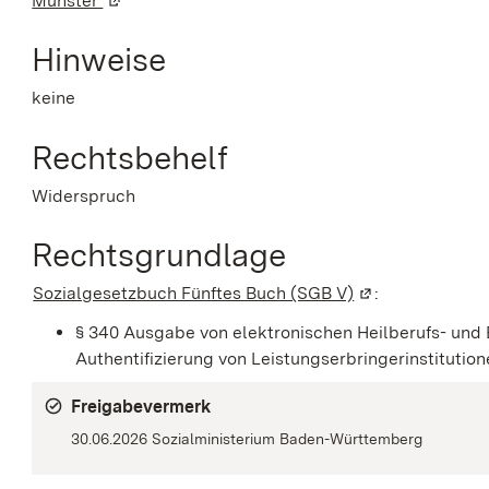
Münster
(Wird in einem neuen Fenster geöffnet)
Hinweise
keine
Rechtsbehelf
Widerspruch
Rechtsgrundlage
Sozialgesetzbuch Fünftes Buch (SGB V)
(Wird in einem n
:
§ 340 Ausgabe von elektronischen Heilberufs- un
Authentifizierung von Leistungserbringerinstitutio
Freigabevermerk
30.06.2026 Sozialministerium Baden-Württemberg