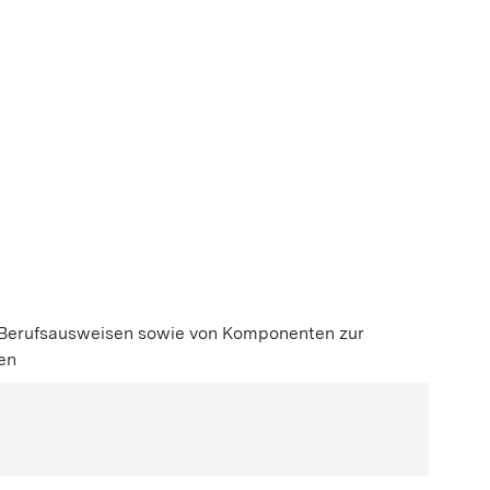
euen Fenster geöffnet)
d Berufsausweisen sowie von Komponenten zur
nen