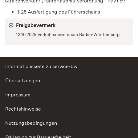
Straßenverkehr (Fahrerlaubnis-Verordnung - FeV)
(Wird in
:
§ 25 Ausfertigung des Führerscheins
Freigabevermerk
13.10.2025 Verkehrsministerium Baden-Württemberg
Informationsseite zu service-bw
Übersetzungen
Impressum
Rechtshinweise
Nutzungsbedingungen
Erklärung zur Barrierefreiheit