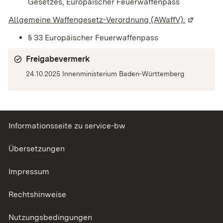
Gesetzes, Europäischer Feuerwaffenpass
Allgemeine Waffengesetz-Verordnung (AWaffV):
(Wird in 
§ 33 Europäischer Feuerwaffenpass
Freigabevermerk
24.10.2025 Innenministerium Baden-Württemberg
Informationsseite zu service-bw
Übersetzungen
Impressum
Rechtshinweise
Nutzungsbedingungen