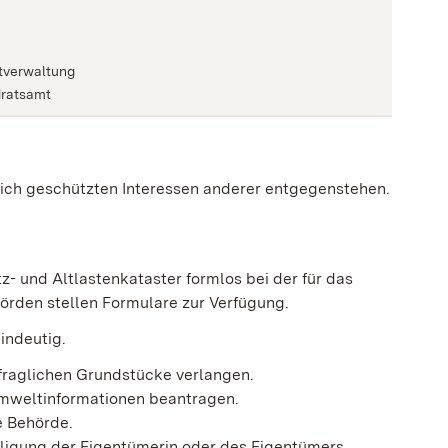
dtverwaltung
dratsamt
lich geschützten Interessen anderer entgegenstehen.
z- und Altlastenkataster formlos bei der für das
rden stellen Formulare zur Verfügung.
indeutig.
fraglichen Grundstücke verlangen.
Umweltinformationen beantragen.
e Behörde.
illigung der Eigentümerin oder des Eigentümers