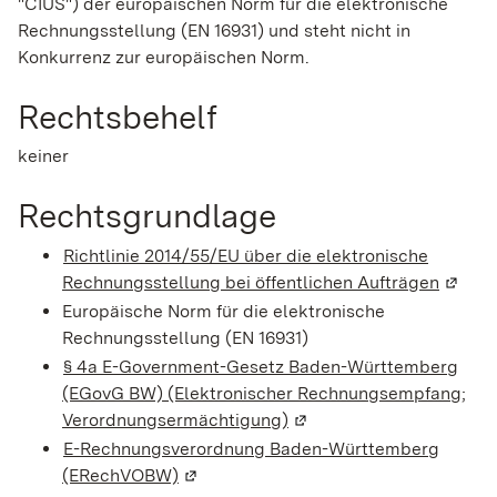
"CIUS") der europäischen Norm für die elektronische
Rechnungsstellung (EN 16931) und steht nicht in
Konkurrenz zur europäischen Norm.
Rechtsbehelf
keiner
Rechtsgrundlage
Richtlinie 2014/55/EU über die elektronische
Rechnungsstellung bei öffentlichen Aufträgen
(Wird 
Europäische Norm für die elektronische
Rechnungsstellung (EN 16931)
§ 4a E-Government-Gesetz Baden-Württemberg
(EGovG BW) (Elektronischer Rechnungsempfang;
Verordnungsermächtigung)
(Wird in einem neuen Fen
E-Rechnungsverordnung Baden-Württemberg
(ERechVOBW)
(Wird in einem neuen Fenster geöffnet