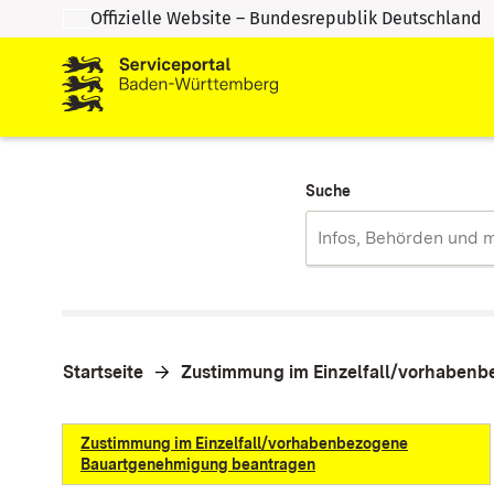
Offizielle Website – Bundesrepublik Deutschland
Zum Inhalt springen
Zur Suche springen
Suche
Startseite
Zustimmung im Einzelfall/vorhaben
Zustimmung im Einzelfall/vorhabenbezogene
Bauartgenehmigung beantragen