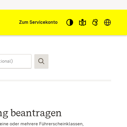
Sprache w
Zum Servicekonto
Suchen
ng beantragen
 eine oder mehrere Führerscheinklassen,