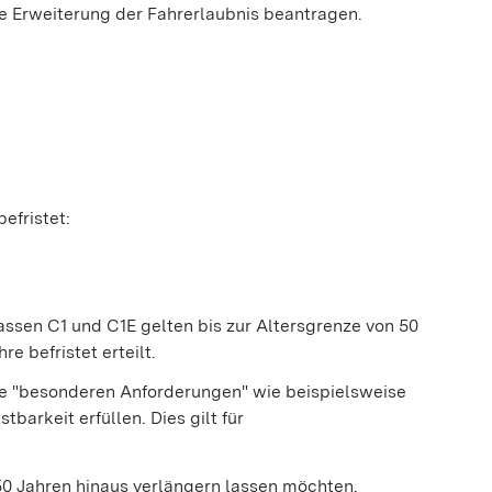
e Erweiterung der Fahrerlaubnis beantragen.
befristet:
assen C1 und C1E gelten bis zur Altersgrenze von 50
e befristet erteilt.
e "beso
n
deren Anforderungen" wie beispielsweise
barkeit erfüllen. Dies gilt für
50 Ja
h
ren hinaus verlängern lassen möchten.