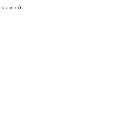
sklassen):
n Fenster geöffnet)
öffnet)
ster geöffnet)