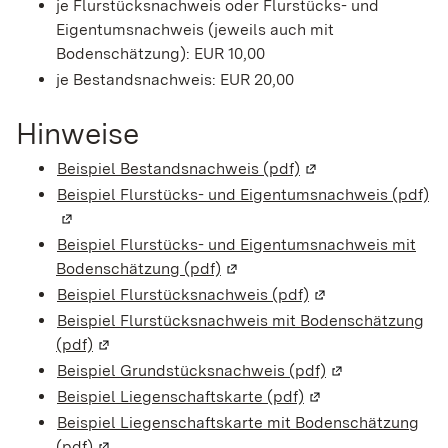
je Flurstücksnachweis oder Flurstücks- und
Eigentumsnachweis (jeweils auch mit
Bodenschätzung): EUR 10,00
je Bestandsnachweis: EUR 20,00
Hinweise
Beispiel Bestandsnachweis (pdf)
(Wird in einem neue
Beispiel Flurstücks- und Eigentumsnachweis (pdf)
(W
Beispiel Flurstücks- und Eigentumsnachweis mit
Bodenschätzung (pdf)
(Wird in einem neuen Fenster 
Beispiel Flurstücksnachweis (pdf)
(Wird in einem neu
Beispiel Flurstücksnachweis mit Bodenschätzung
(pdf)
(Wird in einem neuen Fenster geöffnet)
Beispiel Grundstücksnachweis (pdf)
(Wird in einem 
Beispiel Liegenschaftskarte (pdf)
(Wird in einem neu
Beispiel Liegenschaftskarte mit Bodenschätzung
(pdf)
(Wird in einem neuen Fenster geöffnet)