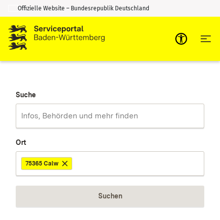
Offizielle Website – Bundesrepublik Deutschland
Zum Inhalt springen
Zur Suche springen
Suche
Ort
75365 Calw
Suchen