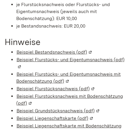
je Flurstücksnachweis oder Flurstücks- und
Eigentumsnachweis (jeweils auch mit
Bodenschätzung): EUR 10,00
je Bestandsnachweis: EUR 20,00
Hinweise
Beispiel Bestandsnachweis (pdf)
(Wird in einem neue
Beispiel Flurstücks- und Eigentumsnachweis (pdf)
(W
Beispiel Flurstücks- und Eigentumsnachweis mit
Bodenschätzung (pdf)
(Wird in einem neuen Fenster 
Beispiel Flurstücksnachweis (pdf)
(Wird in einem neu
Beispiel Flurstücksnachweis mit Bodenschätzung
(pdf)
(Wird in einem neuen Fenster geöffnet)
Beispiel Grundstücksnachweis (pdf)
(Wird in einem 
Beispiel Liegenschaftskarte (pdf)
(Wird in einem neu
Beispiel Liegenschaftskarte mit Bodenschätzung