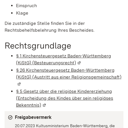
Einspruch
Klage
Die zuständige Stelle finden Sie in der
Rechtsbehelfsbelehrung Ihres Bescheides.
Rechtsgrundlage
§ 1 Kirchensteuergesetz Baden-Württemberg
(KiStG) (Besteuerungsrecht)
(Wird in einem neuen Fe
§ 26 Kirchensteuergesetz Baden-Württemberg
(KiStG) (Austritt aus einer Religionsgemeinschaft)
(W
§ 5 Gesetz über die religiöse Kindererziehung
(Entscheidung des Kindes über sein religiöses
Bekenntnis)
(Wird in einem neuen Fenster geöffnet)
Freigabevermerk
20.07.2023 Kultusministerium Baden-Württemberg, die