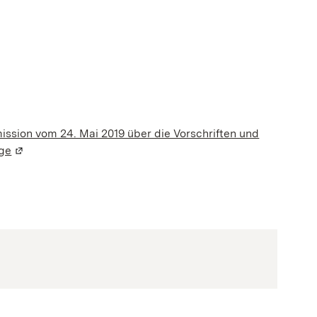
n Fenster geöffnet)
sion vom 24. Mai 2019 über die Vorschriften und
uge
(Wird in einem neuen Fenster geöffnet)