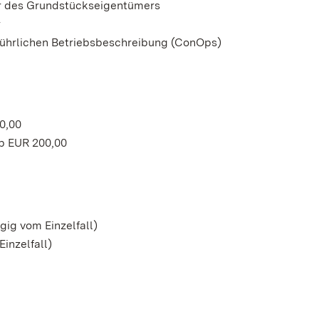
r des Grundstückseigentümers
r
ührlichen Betriebsbeschreibung (ConOps)
00,00
b EUR 200,00
ig vom Einzelfall)
inzelfall)