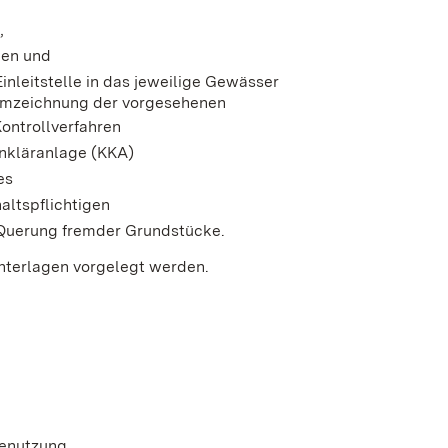
,
gen und
inleitstelle in das jeweilige Gewässer
temzeichnung der vorgesehenen
ntrollverfahren
inkläranlage (KKA)
es
ltspflichtigen
Querung fremder Grundstücke.
Unterlagen vorgelegt werden.
benutzung