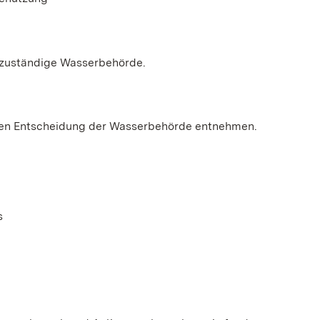
e zuständige Wasserbehörde.
gen Entscheidung der Wasserbehörde entnehmen.
in einem neuen Fenster geöffnet)
s
nem neuen Fenster geöffnet)