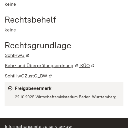
keine
Rechtsbehelf
keine
Rechtsgrundlage
SchfHwG
(Wird in einem neuen Fenster geöffnet)
Kehr- und Überprüfungsordnung
(Wird in einem neuen Fen
KÜO
(Wird in einem ne
SchfHwGZustG_BW
(Wird in einem neuen Fenster geöffne
Freigabevermerk
22.10.2025 Wirtschaftsministerium Baden-Württemberg
Informationsseite zu service-bw