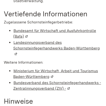
Stadtverwaltung.
Vertiefende Informationen
Zugelassene Schornsteinfegerbetriebe:
Bundesamt für Wirtschaft und Ausfuhrkontrolle
(Bafa)
(Wird in einem neuen Fenster geöffnet)
Landesinnungsverband des
Schornsteinfegerhandwerks Baden-Württemberg
(Wi
Weitere Informationen:
Ministerium für Wirtschaft, Arbeit und Tourismus
Baden-Württemberg
(Wird in einem neuen Fenster ge
Bundesverband des Schornsteinfegerhandwerks -
Zentralinnungsverband (ZIV) -
(Wird in einem neuen 
Hinweise