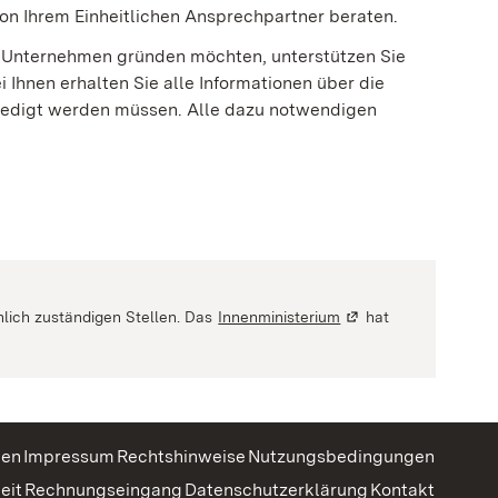
 von Ihrem Einheitlichen Ansprechpartner beraten.
in Unternehmen gründen möchten, unterstützen Sie
 Ihnen erhalten Sie alle Informationen über die
erledigt werden müssen. Alle dazu notwendigen
m neuen Fenster geöffnet)
hlich zuständigen Stellen. Das
Innenministerium
(Wird in einem neuen
hat
gen
Impressum
Rechtshinweise
Nutzungsbedingungen
eit
Rechnungseingang
Datenschutzerklärung
Kontakt