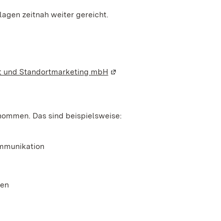
lagen zeitnah weiter gereicht.
em neuen Fenster geöffnet)
aft und Standortmarketing mbH
(Wird in einem neuen Fenster 
genommen.
Das sind beispielsweise:
ommunikation
gen