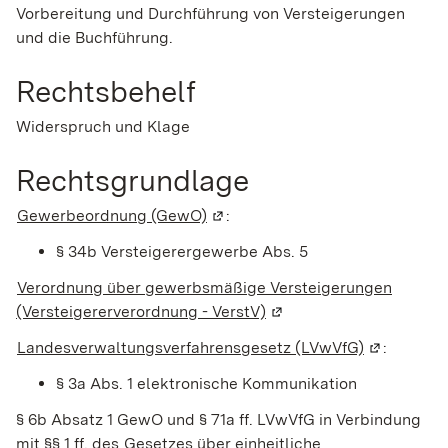
Vorbereitung und Durchführung von Versteigerungen
und die Buchführung.
Rechtsbehelf
Widerspruch und Klage
Rechtsgrundlage
Gewerbeordnung (GewO)
(Wird in einem neuen Fenster ge
:
§ 34b Versteigerergewerbe Abs.
5
Verordnung über gewerbsmäßige Versteigerungen
(Versteigererverordnung - VerstV)
(Wird in einem neuen Fe
Landesverwaltungsverfahrensgesetz (LVwVfG)
(Wird in e
:
§ 3a Abs. 1 elektronische Kommunikation
§ 6b Absatz 1 GewO und § 71a ff. LVwVfG in Verbindung
mit §§ 1 ff. des
Gesetzes über einheitliche