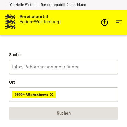
Offizielle Website – Bundesrepublik Deutschland
Zum Inhalt springen
Zur Suche springen
Suche
Ort
89604 Allmendingen
Suchen