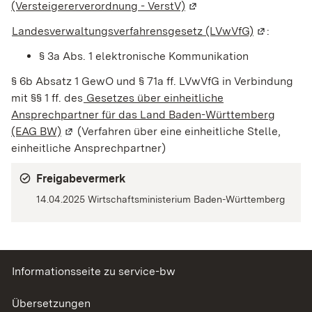
(Versteigererverordnung - VerstV)
(Wird in einem neuen Fe
Landesverwaltungsverfahrensgesetz (LVwVfG)
(Wird in e
:
§ 3a Abs. 1 elektronische Kommunikation
§ 6b Absatz 1 GewO und § 71a ff. LVwVfG in Verbindung
mit §§ 1 ff. des
Gesetzes über einheitliche
Ansprechpartner für das Land Baden-Württemberg
(EAG BW)
(Wird in einem neuen Fenster geöffnet)
(Verfahren über eine einheitliche Stelle,
einheitliche Ansprechpartner)
Freigabevermerk
14.04.2025 Wirtschaftsministerium Baden-Württemberg
Informationsseite zu service-bw
Übersetzungen