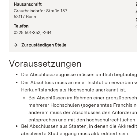
Hausanschrift
Graurheindorfer Straße
157
53117
Bonn
Telefon
0228 501-352, -264
Zur zuständigen Stelle
(
Interne Verlinkung
)
Voraussetzungen
Die Abschlusszeugnisse müssen amtlich beglaubigt
Der Abschluss muss an einer Institution erworben w
Herkunftslandes als Hochschule anerkannt ist.
Bei Abschlüssen im Rahmen einer grenzübersch
mehrerer Hochschulen (sogenanntes Franchising
anderem muss der Abschlusses den Anforderunge
entsprechen und mit den hochschulrechtlichen 
Bei Abschlüssen aus Staaten, in denen die Akkredi
absolvierte Studiengang muss akkreditiert sein.