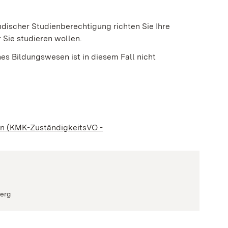
discher Studienberechtigung richten Sie Ihre
 Sie studieren wollen.
es Bildungswesen ist in diesem Fall nicht
einem neuen Fenster geöffnet)
en (KMK-ZuständigkeitsVO -
ster geöffnet)
berg