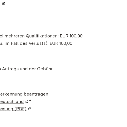
g
(Wird in einem neuen Fenster geöffnet)
ei mehreren Qualifikationen: EUR 100,00
B. im Fall des Verlusts): EUR 100,00
en Antrags und der Gebühr
nerkennung beantragen
Deutschland
(Wird in einem neuen Fenster geöffnet)
“
assung (PDF)
(Wird in einem neuen Fenster geöffnet)
er geöffnet)