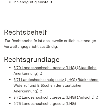
ihn endgültig einstellt.
Rechtsbehelf
Für Rechtsbehelfe ist das jeweils örtlich zuständige
Verwaltungsgericht zuständig.
Rechtsgrundlage
§ 70 Landeshochschulgesetz (LHG) (Staatliche
Anerkennung)
(Wird in einem neuen Fenster geöffnet
§ 71 Landeshochschulgesetz (LHG) (Rücknahme,
Widerruf und Erlöschen der staatlichen
Anerkennung)
(Wird in einem neuen Fenster geöffnet
§ 72 Landeshochschulgesetz (LHG) (Aufsicht)
(Wird 
§ 75 Landeshochschulgesetz (LHG)