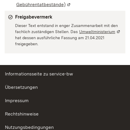
Gebührentatbestände)
(Wird in einem neuen Fenster
Freigabevermerk
Dieser Text entstand in enger Zusammenarbeit mit den
fachlich zuständigen Stellen. Das
Umweltministerium
(Wird i
hat dessen ausführliche Fassung am 21.04.2021
freigegeben.
Informationsseite zu service-bw
Übersetzungen
Impressum
Rechtshinweise
Nutzungsbedingungen