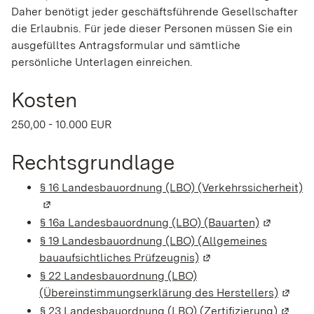
Daher benötigt jeder geschäftsführende Gesellschafter
die Erlaubnis. Für jede dieser Personen müssen Sie ein
ausgefülltes Antragsformular und sämtliche
persönliche Unterlagen einreichen.
Kosten
250,00 - 10.000 EUR
Rechtsgrundlage
§ 16 Landesbauordnung (LBO) (Verkehrssicherheit)
(W
§ 16a Landesbauordnung (LBO) (Bauarten)
(Wird in e
§ 19 Landesbauordnung (LBO) (Allgemeines
bauaufsichtliches Prüfzeugnis)
(Wird in einem neuen 
§ 22 Landesbauordnung (LBO)
(Übereinstimmungserklärung des Herstellers)
(Wird 
§ 23 Landesbauordnung (LBO) (Zertifizierung)
(Wird 