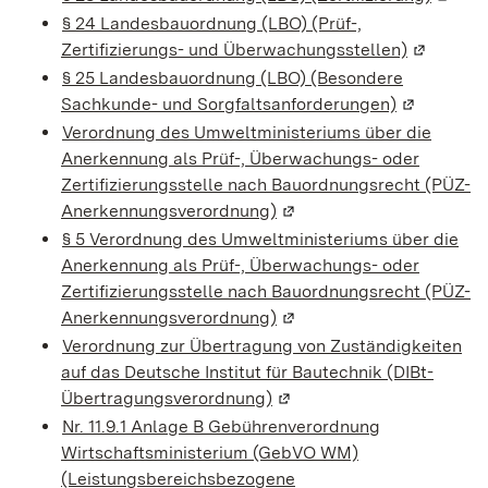
§ 24 Landesbauordnung (LBO) (Prüf-,
Zertifizierungs- und Überwachungsstellen)
(Wird in 
§ 25 Landesbauordnung (LBO) (Besondere
Sachkunde- und Sorgfaltsanforderungen)
(Wird in e
Verordnung des Umweltministeriums über die
Anerkennung als Prüf-, Überwachungs- oder
Zertifizierungsstelle nach Bauordnungsrecht (PÜZ-
Anerkennungsverordnung)
(Wird in einem neuen Fens
§ 5 Verordnung des Umweltministeriums über die
Anerkennung als Prüf-, Überwachungs- oder
Zertifizierungsstelle nach Bauordnungsrecht (PÜZ-
Anerkennungsverordnung)
(Wird in einem neuen Fens
Verordnung zur Übertragung von Zuständigkeiten
auf das Deutsche Institut für Bautechnik (DIBt-
Übertragungsverordnung)
(Wird in einem neuen Fens
Nr. 11.9.1 Anlage B Gebührenverordnung
Wirtschaftsministerium (GebVO WM)
(Leistungsbereichsbezogene