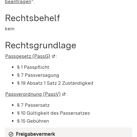
beantragen
".
Rechtsbehelf
kein
Rechtsgrundlage
Passgesetz (PassG)
(Wird in einem neuen Fenster geöffne
:
§ 1 Passpflicht
§ 7 Passversagung
§ 19 Absatz 1 Satz 2 Zuständigkeit
Passverordnung (PassV)
(Wird in einem neuen Fenster geö
:
§ 7 Passersatz
§ 10 Gültigkeit des Passersatzes
§ 15 Gebühren
Freigabevermerk