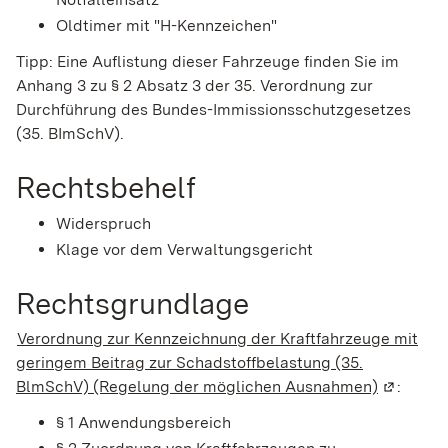
Oldtimer mit "H-Kennzeichen"
Tipp: Eine Auflistung dieser Fahrzeuge finden Sie im
Anhang 3 zu § 2 Absatz 3 der 35. Verordnung zur
Durchführung des Bundes-Immissionsschutzgesetzes
(35. BImSchV).
Rechtsbehelf
Widerspruch
Klage vor dem Verwaltungsgericht
Rechtsgrundlage
Verordnung zur Kennzeichnung der Kraftfahrzeuge mit
geringem Beitrag zur Schadstoffbelastung (35.
BlmSchV) (Regelung der möglichen Ausnahmen)
(Wird in 
:
§ 1 Anwendungsbereich