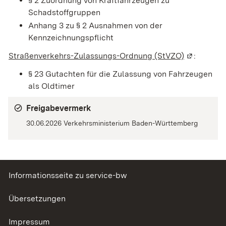
§ 2 Zuordnung von Kraftfahrzeugen zu
Schadstoffgruppen
Anhang 3 zu § 2 Ausnahmen von der
Kennzeichnungspflicht
Straßenverkehrs-Zulassungs-Ordnung (StVZO)
(Wird in e
:
§ 23 Gutachten für die Zulassung von Fahrzeugen
als Oldtimer
Freigabevermerk
30.06.2026 Verkehrsministerium Baden-Württemberg
Informationsseite zu service-bw
Übersetzungen
Impressum