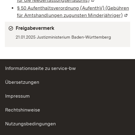
für die Niederlassungserlaubnis)
(Wird in einem neue
§ 50 Aufenthaltsverordnung (AufenthV) (Gebühren
für Amtshandlungen zugunsten Minderjähriger)
(Wird
Freigabevermerk
21.01.2025 Justizministerium Baden-Württemberg
Informationsseite zu service-bw
Übersetzungen
Impressum
Rechtshinweise
Nutzungsbedingungen