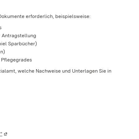
Dokumente erforderlich, beispielsweise:
s
 Antragstellung
iel Sparbücher)
en)
s Pflegegrades
ozialamt, welche Nachweise und Unterlagen Sie in
"
(Wird in einem neuen Fenster geöffnet)