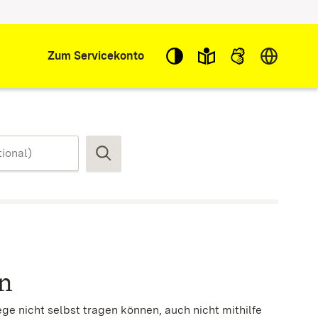
Sprache w
Zum Servicekonto
Suchen
en
ege nicht selbst tragen können, auch nicht mithilfe