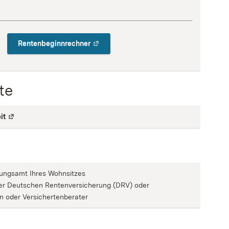
Rentenbeginnrechner
te
it
(
Externe Verlinkung
)
rungsamt Ihres Wohnsitzes
der Deutschen Rentenversicherung (DRV) oder
en oder Versichertenberater