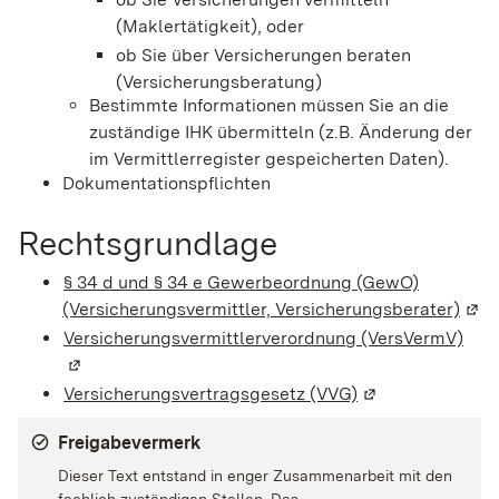
(Maklertätigkeit), oder
ob Sie über Versicherungen beraten
(Versicherungsberatung)
Bestimmte Informationen müssen Sie an die
zuständige IHK übermitteln (z.B. Änderung der
im Vermittlerregister gespeicherten Daten).
Dokumentationspflichten
Rechtsgrundlage
§ 34 d und § 34 e Gewerbeordnung (GewO)
(Versicherungsvermittler, Versicherungsberater)
(Wir
Versicherungsvermittlerverordnung (VersVermV)
(Wir
Versicherungsvertragsgesetz (VVG)
(Wird in einem n
Freigabevermerk
Dieser Text entstand in enger Zusammenarbeit mit den
fachlich zuständigen Stellen. Das