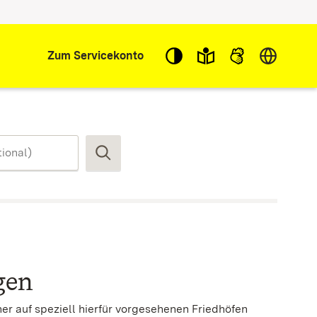
Sprache w
Zum Servicekonto
Suchen
gen
er auf speziell hierfür vorgesehenen Friedhöfen