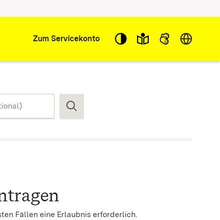
Sprache w
Zum Servicekonto
Suchen
ntragen
en Fällen eine Erlaubnis erforderlich.