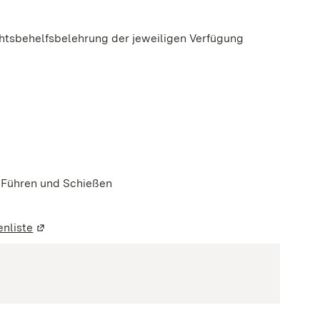
chtsbehelfsbelehrung der jeweiligen Verfügung
fnet)
, Führen und Schießen
enliste
(Wird in einem neuen Fenster geöffnet)