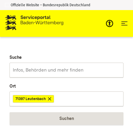
Offizielle Website – Bundesrepublik Deutschland
Zum Inhalt springen
Zur Suche springen
Suche
Ort
71397 Leutenbach
Suchen